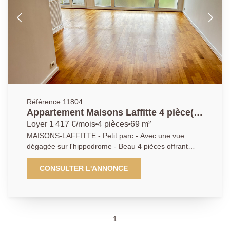
Référence 11804
Appartement Maisons Laffitte 4 pièce(s)
69.43 m2
Loyer 1 417 €/mois
4 pièces
69 m²
MAISONS-LAFFITTE - Petit parc - Avec une vue
dégagée sur l'hippodrome - Beau 4 pièces offrant
séjour - salle à manger (ou chambre) - Cuisine
équipée (four plaques hotte) - 2 chambres avec
CONSULTER L'ANNONCE
placard - Salle de douche - En très bon état - AP
01.39.62.04.04
1