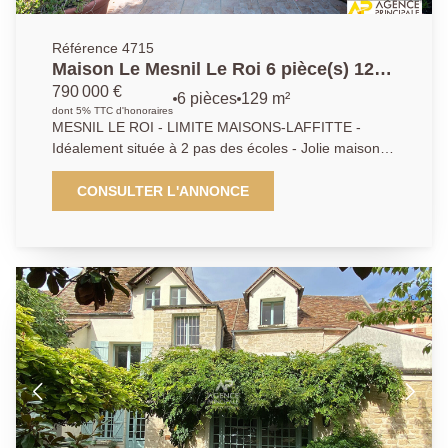
Référence 4715
Maison Le Mesnil Le Roi 6 pièce(s) 129
m2
790 000 €
6 pièces
129 m²
dont 5% TTC d'honoraires
MESNIL LE ROI - LIMITE MAISONS-LAFFITTE -
Idéalement située à 2 pas des écoles - Jolie maison
composée d'un sejour double ouvrant directement sur
terrasse - Cuisine dinatoire indépendante - 3
CONSULTER L'ANNONCE
chambres dont une au rez de chaussée - Bureau -
Salle de bains - Salle d'eau - Sous sol partiel - Garage
en dépendance . Très beau terrain de 602 m² .
Agence Principale - A.P : 01 39 62 04 04