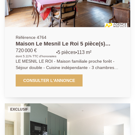
Référence 4764
Maison Le Mesnil Le Roi 5 pièce(s)
113.65 m2
720 000 €
5 pièces
113 m²
dont 5.11% TTC d'honoraires
LE MESNIL LE ROI - Maison familiale proche forêt -
Séjour double - Cuisine indépendante - 3 chambres
dont une suite parentale avec salle d'eau - Salle de
bains - Jardin - Double garage Agence Principale - AP
CONSULTER L'ANNONCE
01.39.62.04.04
EXCLUSIF