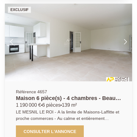
EXCLUSIF
Référence 4657
Maison 6 pièce(s) - 4 chambres - Beau
jardin sans vis à vis
1 190 000 €
6 pièces
139 m²
LE MESNIL LE ROI - A la limite de Maisons-Laffitte et
proche commerces - Au calme et entièrement
rénovée par des professionnels - Maison non
mitoyenne offrant séjour double ouvrant avec de
CONSULTER L'ANNONCE