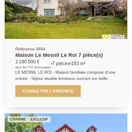
Référence 4664
Maison Le Mesnil Le Roi 7 pièce(s)
1 190 000 €
7 pièces
183 m²
dont 5% TTC d'honoraires
LE MESNIL LE ROI - Maison familiale composé d'une
entrée - Séjour double lumineux ouvrant sur belle
terrasse - Cuisine indépendante - Cellier - 5 chambres
(possibilité 6 ) - Bureau - Dressing - Salle de bains -
CONSULTER L'ANNONCE
Salle d'eau - Atelier - Cave - Garage double - Edifiée
sur 890 m2 de terrain. Agence Principale - AP : 01 39
62 04 04
CHARME
EXCLUSIF