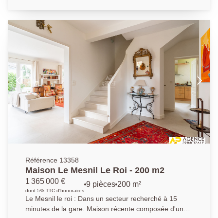
Salle de jeux dans les combles - Sous sol total -
Garage Edifiée sur un terrain de 400 m2 sans vis à vis
- AP 01.39.62.04.04
Référence 13358
Maison Le Mesnil Le Roi - 200 m2
1 365 000 €
9 pièces
200 m²
dont 5% TTC d'honoraires
Le Mesnil le roi : Dans un secteur recherché à 15
minutes de la gare. Maison récente composée d'un