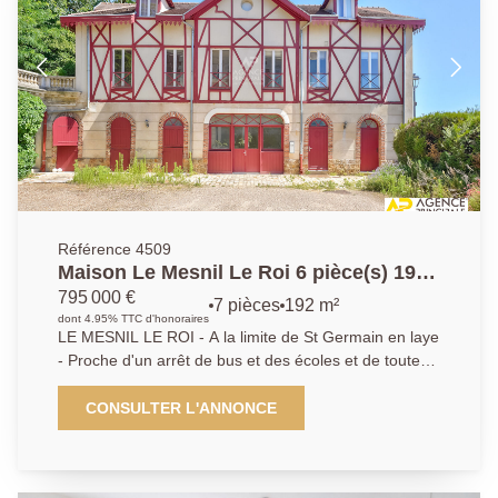
Référence 4509
Maison Le Mesnil Le Roi 6 pièce(s) 192
m2
795 000 €
7 pièces
192 m²
dont 4.95% TTC d'honoraires
LE MESNIL LE ROI - A la limite de St Germain en laye
- Proche d'un arrêt de bus et des écoles et de toutes
les commodités, cette demeure de caractère vous
propose : Une belle entrée - Cuisine ouverte - Salon -
CONSULTER L'ANNONCE
Salle à manger donnant sur une très belle terrasse - 3
chambres - Salle de bains Appartement indépendant
avec entrée - Cuisine - Séjour - Salle d'eau - Parking