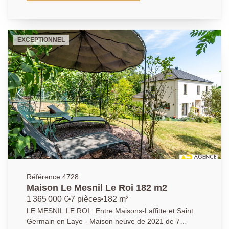
belles baies vitrées sur terrasse et jardin- cuisine
ouverte équipée - 4 chambres dont 2 au rez de
chaussée - 2 salles de bains - Bureau - Sous sol total
(cave à vin, buanderie, piece - bureau - rangements) -
EXCEPTIONNEL
Terrain à l'arrière sans vis à vis de 630 m² -
Prestations de qualité - (Isolation extérieure -
eléctricité - Double vitrage - Volet électrique ...)
Garage - DPE C - Exclusivité AP 01.39.62.04.04
Référence 4728
Maison Le Mesnil Le Roi 182 m2
1 365 000 €
7 pièces
182 m²
LE MESNIL LE ROI : Entre Maisons-Laffitte et Saint
Germain en Laye - Maison neuve de 2021 de 7