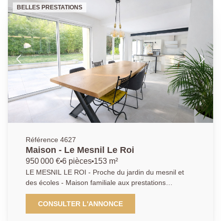
extérieur - Un charme fou pour ce bien unique et très
BELLES PRESTATIONS
lumineux AP : 01 39 62 04 04
Référence 4627
Maison - Le Mesnil Le Roi
950 000 €
6 pièces
153 m²
LE MESNIL LE ROI - Proche du jardin du mesnil et
des écoles - Maison familiale aux prestations
modernes - Séjour double - Cuisine ouverte et
entièrement équipée - 5 Chambres dont une suite
CONSULTER L'ANNONCE
parentale avec dressing un bureau - 2 Salle de bains -