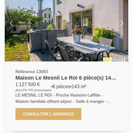
de 375 m² . EXCLUSIVITE; AP.01.39.62.04.04
Référence 13683
Maison Le Mesnil Le Roi 6 pièce(s) 143
m2 - 4 chambres
1 127 500 €
6 pièces
143 m²
dont 5% TTC d'honoraires
LE MESNIL LE ROI - Proche Maisons-Laffitte -
Maison familiale offrant séjour - Salle à manger -
Cuisine dinatoire - 4 chambres - bureau - Salle de
bains - 2 salles d'eau - Sous sol total et dependance-
CONSULTER L'ANNONCE
Terrain de 500 m² - AP 01.39.62.04.04