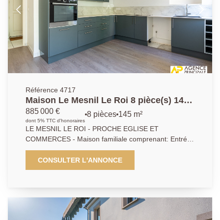
Référence 4717
Maison Le Mesnil Le Roi 8 pièce(s) 145
m2
885 000 €
8 pièces
145 m²
dont 5% TTC d'honoraires
LE MESNIL LE ROI - PROCHE EGLISE ET
COMMERCES - Maison familiale comprenant: Entrée,
séjour double avec cheminée donnant sur jardin,
cuisine aménagée. A l'étage 3 chambres, salle de
CONSULTER L'ANNONCE
bains, wc, suite parentale avec salle d'eau et très jolie
terrasse donnant accès au jardin, nombreux
rangement, buanderie. Garage pour petite voiture ou
moto, pièce pouvant être un bureau ou chambre
d'amis. 2 grandes caves et dégagements. Joli terrain