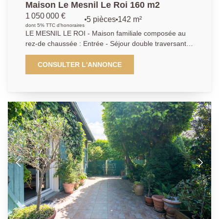
Maison Le Mesnil Le Roi 160 m2
1 050 000 €
5 pièces
142 m²
dont 5% TTC d'honoraires
LE MESNIL LE ROI - Maison familiale composée au
rez-de chaussée : Entrée - Séjour double traversant -
Cuisine indépendante aménagée et équipée - 2
chambres au rez de chaussée - Salle d'eau - A l'étage
CONSULTER L'ANNONCE
une très grande chambre de 25m² divisable - Salle de
bains - Grand bureau avec possibilitée d'aménager 2
chambres supplémentaires - Sous-sol total aménagé
avec cave à vin voutée et Garage double - Le tout
édifiée sur un terrain de 945m². Exclusivité Agence
Principale - AP 01.39.62.04.04