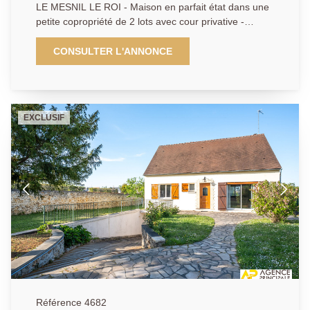
LE MESNIL LE ROI - Maison en parfait état dans une
petite copropriété de 2 lots avec cour privative -
Cuisine ouverte - Salle à manger donnant directement
sur la terrasse - Chambre - Bureau pouvant faire
CONSULTER L'ANNONCE
office de deuxième chambre - Salle d'eau AP 01 39
62 04 04
EXCLUSIF
Référence 4682