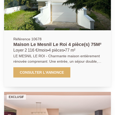
Référence 10678
Maison Le Mesnil Le Roi 4 pièce(s) 75M²
Loyer 2 116 €/mois
4 pièces
77 m²
LE MESNIL LE ROI - Charmante maison entièrement
rénovée comprenant: Une entrée, un séjour double,
une cuisine équipée, 2 chambres, salle d'eau avec wc
et wc indépendant. Au sous-sol: une buanderie,
CONSULTER L'ANNONCE
grande pièce, Cave, pièce avec accès jardin. Garage.
Jardin devant et derrière. Proches écoles,
commerces, bus... Disponible 1ER SEPTEMBRE.
Loyer 2 116€ - Dépôt de garantie 2116 €
EXCLUSIF
A.P.01.39.62.04.04.