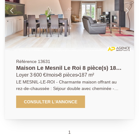
Référence 13631
Maison Le Mesnil Le Roi 8 pièce(s) 187
m2
Loyer 3 600 €/mois
8 pièces
187 m²
LE MESNIL-LE-ROI - Charmante maison offrant au
rez-de-chaussée : Séjour double avec cheminée -
Cuisine ouverte aménagée et équipée - Véranda
ouvrant sur jardin - Arrière cuisine - Cave à vin. A l
CONSULTER L'ANNONCE
étage : 5 chambres dont une suite parentale - Salle
de bains - 2 Salles d'eau - Salle télé ou salle de jeux
dans les combles (possibilité 6ème chambre) - Jardin
clos - Garage double avec recharge électrique.
1
L'ensemble des peintures des chambres seront