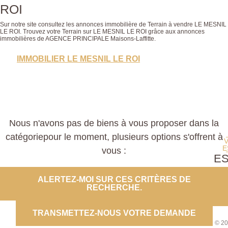
ROI
Sur notre site consultez les annonces immobilière de Terrain à vendre LE MESNIL
LE ROI. Trouvez votre Terrain sur LE MESNIL LE ROI grâce aux annonces
immobilières de AGENCE PRINCIPALE Maisons-Laffitte.
IMMOBILIER LE MESNIL LE ROI
Nous n'avons pas de biens à vous proposer dans la
catégoriepour le moment, plusieurs options s'offrent à
E
vous :
E
PROP
ALERTEZ-MOI SUR CES CRITÈRES DE
RECHERCHE.
CO
TRANSMETTEZ-NOUS VOTRE DEMANDE
© 20