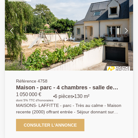
Référence 4758
Maison - parc - 4 chambres - salle de
bains salle d'eau - bureau au sous sol
1 050 000 €
6 pièces
130 m²
garage fermé
dont 5% TTC d'honoraires
MAISONS- LAFFITTE - parc - Très au calme - Maison
recente (2000) offrant entrée - Séjour donnant sur
jardin - Cuisine équipée - 4 chambres dont une suite
parentale au rez de chaussée - salle de bains et salle
CONSULTER L'ANNONCE
de douche - Sous sol total avec bureau - buanderie -
2 Caves - Garage - Terrain de 500 m² - Très bon état