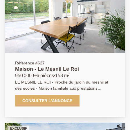
Référence 4627
Maison - Le Mesnil Le Roi
950 000 €
6 pièces
153 m²
LE MESNIL LE ROI - Proche du jardin du mesnil et
des écoles - Maison familiale aux prestations
modernes - Séjour double - Cuisine ouverte et
entièrement équipée - 5 Chambres dont une suite
CONSULTER L'ANNONCE
parentale avec dressing un bureau - 2 Salle de bains -
Salle de jeux dans les combles - Sous sol total -
Garage Edifiée sur un terrain de 400 m2 sans vis à vis
- AP 01.39.62.04.04
EXCLUSIF