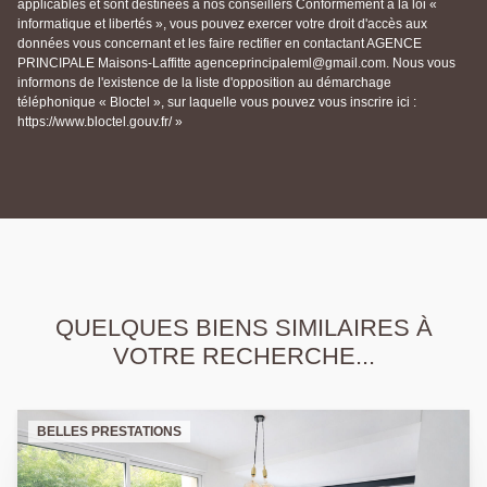
applicables et sont destinées à nos conseillers Conformément à la loi «
informatique et libertés », vous pouvez exercer votre droit d'accès aux
données vous concernant et les faire rectifier en contactant AGENCE
PRINCIPALE Maisons-Laffitte agenceprincipaleml@gmail.com. Nous vous
informons de l'existence de la liste d'opposition au démarchage
téléphonique « Bloctel », sur laquelle vous pouvez vous inscrire ici :
https://www.bloctel.gouv.fr/ »
QUELQUES BIENS SIMILAIRES À
VOTRE RECHERCHE...
BELLES PRESTATIONS