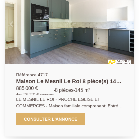
Référence 4717
Maison Le Mesnil Le Roi 8 pièce(s) 145
m2
885 000 €
8 pièces
145 m²
dont 5% TTC d'honoraires
LE MESNIL LE ROI - PROCHE EGLISE ET
COMMERCES - Maison familiale comprenant: Entrée,
séjour double avec cheminée donnant sur jardin,
cuisine aménagée. A l'étage 3 chambres, salle de
CONSULTER L'ANNONCE
bains, wc, suite parentale avec salle d'eau et très jolie
terrasse donnant accès au jardin, nombreux
rangement, buanderie. Garage pour petite voiture ou