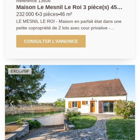
Référence 13606
Maison Le Mesnil Le Roi 3 pièce(s) 45
m2
232 000 €
3 pièces
46 m²
LE MESNIL LE ROI - Maison en parfait état dans une
petite copropriété de 2 lots avec cour privative -
Cuisine ouverte - Salle à manger donnant directement
sur la terrasse - Chambre - Bureau pouvant faire
CONSULTER L'ANNONCE
office de deuxième chambre - Salle d'eau AP 01 39
62 04 04
EXCLUSIF