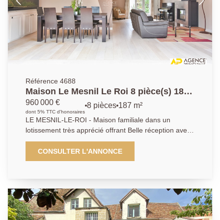
Référence 4688
Maison Le Mesnil Le Roi 8 pièce(s) 187
m2
960 000 €
8 pièces
187 m²
dont 5% TTC d'honoraires
LE MESNIL-LE-ROI - Maison familiale dans un
lotissement très apprécié offrant Belle réception avec
cheminée -et Véranda ouvrant directement sur jardin
clos et sans vis à vis - Cuisine ouverte aménagée et
CONSULTER L'ANNONCE
équipée et Arrière cuisine - Cave à vin. 5 chambres
dont une suite parentale - Salle de bains - 2 Salles
d'eau - Salle télé ou salle de jeux dans les combles
(possibilité 6ème chambre) - Jardin clos - Garage
double avec recharge électrique. Agence Principale -
AP: 01.39.62.04.04