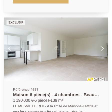
Terrain de 500 m² - AP 01.39.62.04.04
EXCLUSIF
Référence 4657
Maison 6 pièce(s) - 4 chambres - Beau
jardin sans vis à vis
1 190 000 €
6 pièces
139 m²
LE MESNIL LE ROI - A la limite de Maisons-Laffitte et
proche commerces - Au calme et entièrement