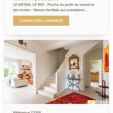
LE MESNIL LE ROI - Proche du jardin du mesnil et
des écoles - Maison familiale aux prestations
modernes - Séjour double - Cuisine ouverte et
entièrement équipée - 5 Chambres dont une suite
CONSULTER L'ANNONCE
parentale avec dressing un bureau - 2 Salle de bains -
Salle de jeux dans les combles - Sous sol total -
Garage Edifiée sur un terrain de 400 m2 sans vis à vis
- AP 01.39.62.04.04
Référence 13358