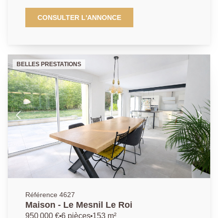
les commodités, cette demeure de caractère vous
propose : Une belle entrée - Cuisine ouverte - Salon -
CONSULTER L'ANNONCE
Salle à manger donnant sur une très belle terrasse - 3
chambres - Salle de bains Appartement indépendant
avec entrée - Cuisine - Séjour - Salle d'eau - Parking
extérieur - Un charme fou pour ce bien unique et très
BELLES PRESTATIONS
lumineux AP : 01 39 62 04 04
Référence 4627
Maison - Le Mesnil Le Roi
950 000 €
6 pièces
153 m²