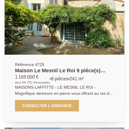
Référence 4725
Maison Le Mesnil Le Roi 9 pièce(s)
241.18 m2
1 165 000 €
9 pièces
241 m²
dont 5% TTC d'honoraires
MAISONS-LAFFITTE - LE MESNIL LE ROI -
Magnifique demeure en pierre vous offrant au rez-de
chaussée une vaste entrée avec cuisine américaine
équipée - Salon et Séjour - Nombreux rangements -
CONSULTER L'ANNONCE
Cellier. A l'étage Vaste séjour de 40m² avec cheminé
et poutres apparentes - Chambres avec Dressing et
salle de bains - Terrasse. Dans les combles