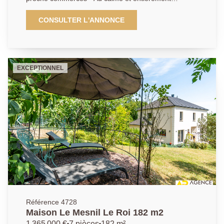
rénovée par des professionnels - Maison non
mitoyenne offrant séjour double ouvrant avec de
CONSULTER L'ANNONCE
belles baies vitrées sur terrasse et jardin- cuisine
ouverte équipée - 4 chambres dont 2 au rez de
chaussée - 2 salles de bains - Bureau - Sous sol total
(cave à vin, buanderie, piece - bureau - rangements) -
EXCEPTIONNEL
Terrain à l'arrière sans vis à vis de 630 m² -
Prestations de qualité - (Isolation extérieure -
eléctricité - Double vitrage - Volet électrique ...)
Garage - DPE C - Exclusivité AP 01.39.62.04.04
Référence 4728
Maison Le Mesnil Le Roi 182 m2
1 365 000 €
7 pièces
182 m²