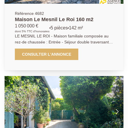
Référence 4682
Maison Le Mesnil Le Roi 160 m2
1 050 000 €
5 pièces
142 m²
dont 5% TTC d'honoraires
LE MESNIL LE ROI - Maison familiale composée au
rez-de chaussée : Entrée - Séjour double traversant -
Cuisine indépendante aménagée et équipée - 2
chambres au rez de chaussée - Salle d'eau - A l'étage
CONSULTER L'ANNONCE
une très grande chambre de 25m² divisable - Salle de
bains - Grand bureau avec possibilitée d'aménager 2
chambres supplémentaires - Sous-sol total aménagé
avec cave à vin voutée et Garage double - Le tout
édifiée sur un terrain de 945m². Exclusivité Agence
Principale - AP 01.39.62.04.04