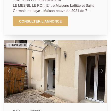
LE MESNIL LE ROI : Entre Maisons-Laffitte et Saint
Germain en Laye - Maison neuve de 2021 de 7
pièces - Séjour double - Cuisine indépendante
donnant sur la terrasse et le splendide jardin arborée
CONSULTER L'ANNONCE
- 5 chambres dont une suite parentale au rez-de-
chaussé avec son dressing et une salle d'eau - Salles
de bains - Sous-sol total avec Bureau et salle de jeux
/salle de sport -Buanderie - Garage - Parking le tout
NOUVEAUTÉ
sur un terrain terrain d'environ 880m2 proposant une
vue surplombant la seine et dégagée sur Paris. AP
01.39.62.04.04