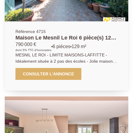
Référence 4715
Maison Le Mesnil Le Roi 6 pièce(s) 129
m2
790 000 €
6 pièces
129 m²
dont 5% TTC d'honoraires
MESNIL LE ROI - LIMITE MAISONS-LAFFITTE -
Idéalement située à 2 pas des écoles - Jolie maison
composée d'un sejour double ouvrant directement sur
terrasse - Cuisine dinatoire indépendante - 3
CONSULTER L'ANNONCE
chambres dont une au rez de chaussée - Bureau -
Salle de bains - Salle d'eau - Sous sol partiel - Garage
en dépendance . Très beau terrain de 602 m² .
Agence Principale - A.P : 01 39 62 04 04