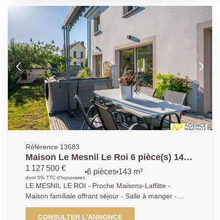
moto, pièce pouvant être un bureau ou chambre
d'amis. 2 grandes caves et dégagements. Joli terrain
de 375 m² . EXCLUSIVITE; AP.01.39.62.04.04
Référence 13683
Maison Le Mesnil Le Roi 6 pièce(s) 143
m2 - 4 chambres
1 127 500 €
6 pièces
143 m²
dont 5% TTC d'honoraires
LE MESNIL LE ROI - Proche Maisons-Laffitte -
Maison familiale offrant séjour - Salle à manger -
Cuisine dinatoire - 4 chambres - bureau - Salle de
bains - 2 salles d'eau - Sous sol total et dependance-
CONSULTER L'ANNONCE