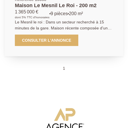
Maison Le Mesnil Le Roi - 200 m2
1 365 000 €
9 pièces
200 m²
dont 5% TTC d'honoraires
Le Mesnil le roi : Dans un secteur recherché à 15
minutes de la gare. Maison récente composée d'un
double séjour avec cheminée, une salle à manger
séparée, une cuisine équipée indépendante, 6
CONSULTER L'ANNONCE
chambres dont deux suites parentales, 2 salles de
bains, 2 salles de douche, 5 WC, 1 bureau. Un sous-
sol total aménagé avec une buanderie, une salle
télévision, un bureau, un double garage, un grenier
1
aménageable. Le tout édifié sur un terrain clos, sans
vis à vis.