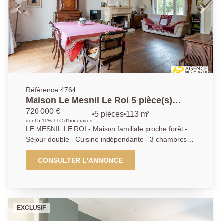
Référence 4764
Maison Le Mesnil Le Roi 5 pièce(s)
113.65 m2
720 000 €
5 pièces
113 m²
dont 5.11% TTC d'honoraires
LE MESNIL LE ROI - Maison familiale proche forêt -
Séjour double - Cuisine indépendante - 3 chambres
dont une suite parentale avec salle d'eau - Salle de
bains - Jardin - Double garage Agence Principale - AP
CONSULTER L'ANNONCE
01.39.62.04.04
EXCLUSIF