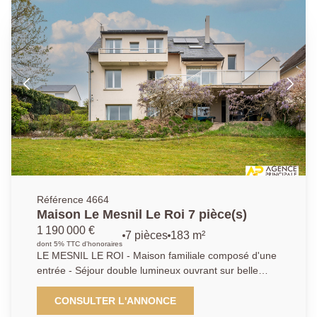
aménagés 4 Chambres avec rangements et Bureau -
Salle de bains. Le bien offre une dépendance avec
une chambre supplémentaire et salle d'eau. Un vrai
charme de l'ancien en parfait état. Agence Principale
A.P.01.39.62.04.04
Référence 4664
Maison Le Mesnil Le Roi 7 pièce(s)
1 190 000 €
7 pièces
183 m²
dont 5% TTC d'honoraires
LE MESNIL LE ROI - Maison familiale composé d'une
entrée - Séjour double lumineux ouvrant sur belle
terrasse - Cuisine indépendante - Cellier - 5 chambres
(possibilité 6 ) - Bureau - Dressing - Salle de bains -
CONSULTER L'ANNONCE
Salle d'eau - Atelier - Cave - Garage double - Edifiée