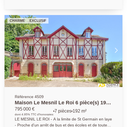
sur 890 m2 de terrain. Agence Principale - AP : 01 39
62 04 04
CHARME
EXCLUSIF
Référence 4509
Maison Le Mesnil Le Roi 6 pièce(s) 192
m2
795 000 €
7 pièces
192 m²
dont 4.95% TTC d'honoraires
LE MESNIL LE ROI - A la limite de St Germain en laye
- Proche d'un arrêt de bus et des écoles et de toutes