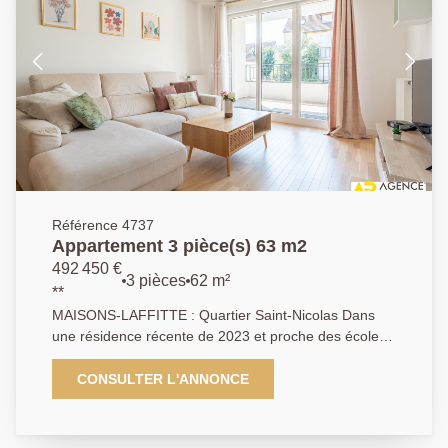
Référence 4737
Appartement 3 pièce(s) 63 m2
492 450 €
3 pièces
62 m²
**
MAISONS-LAFFITTE : Quartier Saint-Nicolas Dans
une résidence récente de 2023 et proche des écoles,
des commerces dont le marché et de la gare -
appartement en parfait état entrée - Séjour - Cuisine
CONSULTER L'ANNONCE
ouverte équipée - 2 chambres - Salle de bains -
Balcon - Parking - Ascenceur AP 01 39 62 04 04