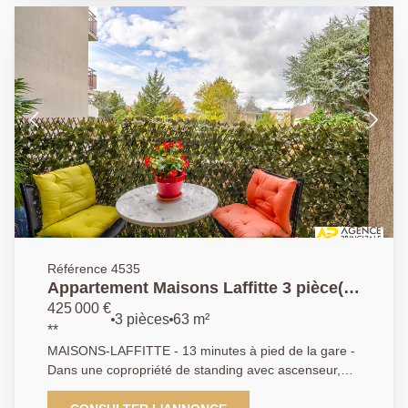
Référence 4535
Appartement Maisons Laffitte 3 pièce(s)
65 m2
425 000 €
3 pièces
63 m²
**
MAISONS-LAFFITTE - 13 minutes à pied de la gare -
Dans une copropriété de standing avec ascenseur,
appartement composé : Entrée avec placard - Séjour