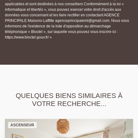
applicables et sont destinées à nos conseillers Conformément à la loi «
informatique et libertés », vous pouvez exercer votre droit d'accès aux
données vous concernant et les faire rectifier en contactant AGENCE
PRINCIPALE Maisons-Laffitte agenceprincipaleml@gmail.com. Nous vous
informons de l'existence de la liste d'opposition au démarchage
téléphonique « Bloctel », sur laquelle vous pouvez vous inscrire ici :
https://www.bloctel.gouv.fr/ »
QUELQUES BIENS SIMILAIRES À
VOTRE RECHERCHE...
ASCENSEUR