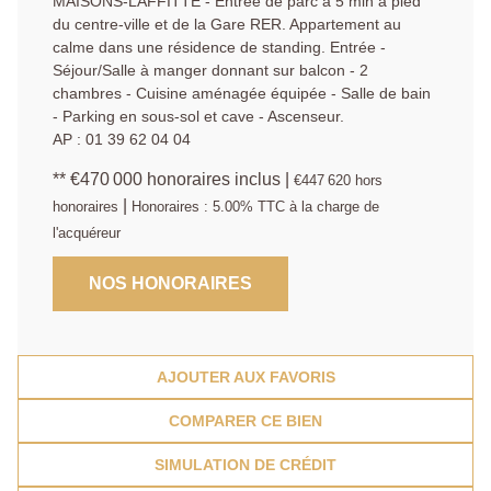
MAISONS-LAFFITTE - Entrée de parc à 5 min à pied
du centre-ville et de la Gare RER. Appartement au
calme dans une résidence de standing. Entrée -
Séjour/Salle à manger donnant sur balcon - 2
chambres - Cuisine aménagée équipée - Salle de bain
- Parking en sous-sol et cave - Ascenseur.
AP : 01 39 62 04 04
** €470 000
honoraires inclus
|
€447 620
hors
|
honoraires
Honoraires : 5.00% TTC à la charge de
l'acquéreur
NOS HONORAIRES
AJOUTER AUX FAVORIS
COMPARER CE BIEN
SIMULATION DE CRÉDIT