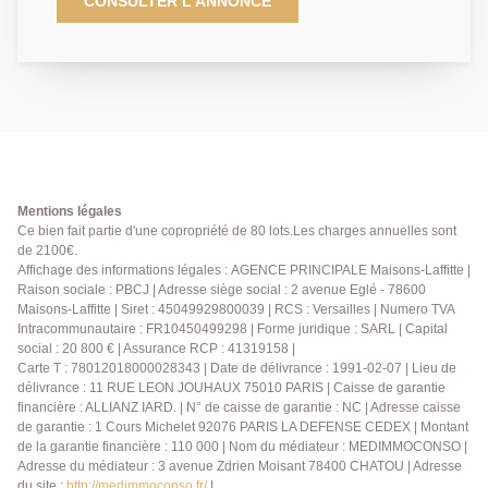
double ouvrant sur balcon filant sans vis à vis -
CONSULTER L'ANNONCE
Cuisine aménagée et équipée - Chambre avec
placards intégrés - Salle de bains - Buanderie - Cave -
2 places de parking en sous-sol sécurisé. Agence
Principale - AP : 01 39 62 04 04
Mentions légales
Ce bien fait partie d'une copropriété de 80 lots.Les charges annuelles sont
de 2100€.
Affichage des informations légales : AGENCE PRINCIPALE Maisons-Laffitte |
Raison sociale : PBCJ | Adresse siège social : 2 avenue Eglé - 78600
Maisons-Laffitte | Siret : 45049929800039 | RCS : Versailles | Numero TVA
Intracommunautaire : FR10450499298 | Forme juridique : SARL | Capital
social : 20 800 € | Assurance RCP : 41319158 |
Carte T : 78012018000028343 | Date de délivrance : 1991-02-07 | Lieu de
délivrance : 11 RUE LEON JOUHAUX 75010 PARIS | Caisse de garantie
financière : ALLIANZ IARD. | N° de caisse de garantie : NC | Adresse caisse
de garantie : 1 Cours Michelet 92076 PARIS LA DEFENSE CEDEX | Montant
de la garantie financière : 110 000 | Nom du médiateur : MEDIMMOCONSO |
Adresse du médiateur : 3 avenue Zdrien Moisant 78400 CHATOU | Adresse
du site :
http://medimmoconso.fr/
|