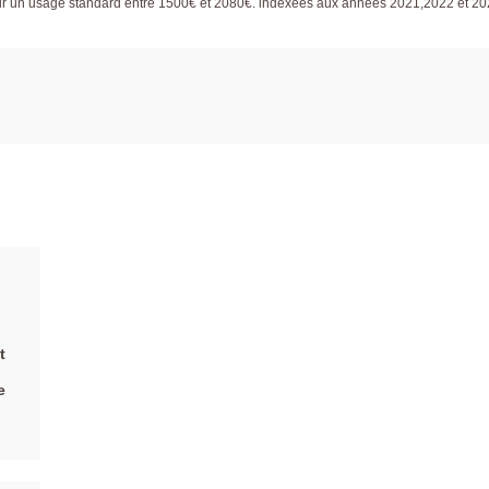
ur un usage standard entre 1500€ et 2080€. indexées aux années 2021,2022 et 2
t
e