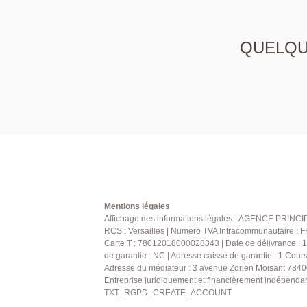
QUELQUE
Mentions légales
Affichage des informations légales : AGENCE PRINCIPAL
RCS : Versailles | Numero TVA Intracommunautaire : F
Carte T : 78012018000028343 | Date de délivrance : 
de garantie : NC | Adresse caisse de garantie : 1 C
Adresse du médiateur : 3 avenue Zdrien Moisant 7840
Entreprise juridiquement et financièrement indépenda
TXT_RGPD_CREATE_ACCOUNT