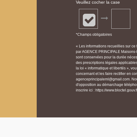
Veuillez cocher la case
*Champs obligatoires
« Les informations recueillies sur ce
par AGENCE PRINCIPALE Maisons-Laff
sont conservées pour la durée nécessa
des prescriptions légales applicable
la loi « informatique et libertés », 
concernant et les faire rectifier en
agenceprincipaleml@gmail.com. Nous 
d'opposition au démarchage téléphon
inscrire ici : https://www.bloctel.gouv.f