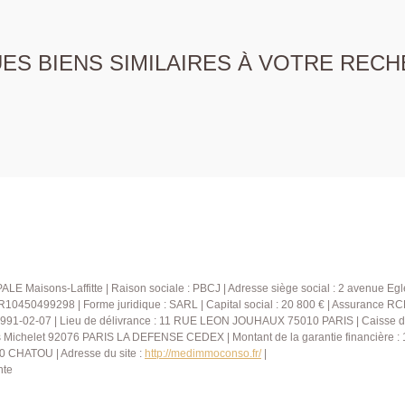
S BIENS SIMILAIRES À VOTRE RECH
E Maisons-Laffitte | Raison sociale : PBCJ | Adresse siège social : 2 avenue Eglé
R10450499298 | Forme juridique : SARL | Capital social : 20 800 € | Assurance RC
1991-02-07 | Lieu de délivrance : 11 RUE LEON JOUHAUX 75010 PARIS | Caisse de 
ours Michelet 92076 PARIS LA DEFENSE CEDEX | Montant de la garantie financièr
0 CHATOU | Adresse du site :
http://medimmoconso.fr/
|
nte