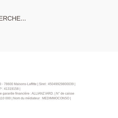
ERCHE...
 - 78600 Maisons-Laffitte | Siret : 45049929800039 |
P : 41319158 |
garantie financière : ALLIANZ IARD. | N° de caisse
e : 110 000 | Nom du médiateur : MEDIMMOCONSO |