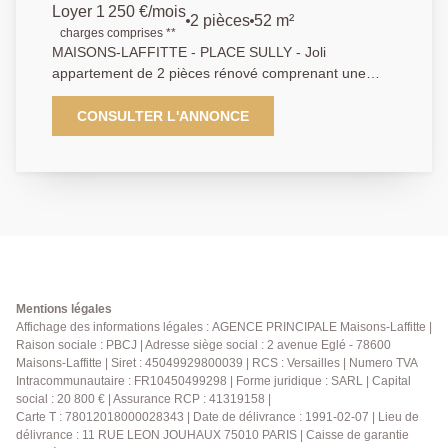
Loyer 1 250 €/mois
2 pièces
52 m²
charges comprises **
MAISONS-LAFFITTE - PLACE SULLY - Joli
appartement de 2 pièces rénové comprenant une
entrée avec dressing, un séjour, cuisine séparé avec
cellier, chambre, salle d'eau, wc séparé, balcon et
CONSULTER L'ANNONCE
cave. AP 01.39.62.04.04
Mentions légales
Affichage des informations légales : AGENCE PRINCIPALE Maisons-Laffitte |
Raison sociale : PBCJ | Adresse siège social : 2 avenue Eglé - 78600
Maisons-Laffitte | Siret : 45049929800039 | RCS : Versailles | Numero TVA
Intracommunautaire : FR10450499298 | Forme juridique : SARL | Capital
social : 20 800 € | Assurance RCP : 41319158 |
Carte T : 78012018000028343 | Date de délivrance : 1991-02-07 | Lieu de
délivrance : 11 RUE LEON JOUHAUX 75010 PARIS | Caisse de garantie