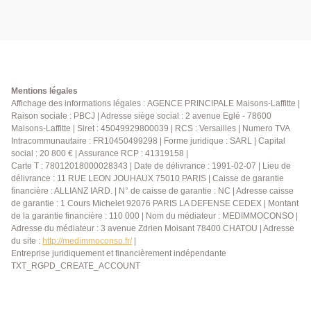
Mentions légales
Affichage des informations légales : AGENCE PRINCIPALE Maisons-Laffitte |
Raison sociale : PBCJ | Adresse siège social : 2 avenue Eglé - 78600
Maisons-Laffitte | Siret : 45049929800039 | RCS : Versailles | Numero TVA
Intracommunautaire : FR10450499298 | Forme juridique : SARL | Capital
social : 20 800 € | Assurance RCP : 41319158 |
Carte T : 78012018000028343 | Date de délivrance : 1991-02-07 | Lieu de
délivrance : 11 RUE LEON JOUHAUX 75010 PARIS | Caisse de garantie
financière : ALLIANZ IARD. | N° de caisse de garantie : NC | Adresse caisse
de garantie : 1 Cours Michelet 92076 PARIS LA DEFENSE CEDEX | Montant
de la garantie financière : 110 000 | Nom du médiateur : MEDIMMOCONSO |
Adresse du médiateur : 3 avenue Zdrien Moisant 78400 CHATOU | Adresse
du site :
http://medimmoconso.fr/
|
Entreprise juridiquement et financièrement indépendante
TXT_RGPD_CREATE_ACCOUNT