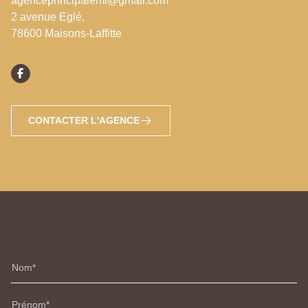
agenceprincipaleml@gmail.com
2 avenue Eglé,
78600 Maisons-Laffitte
CONTACTER L'AGENCE
Nom
Prénom