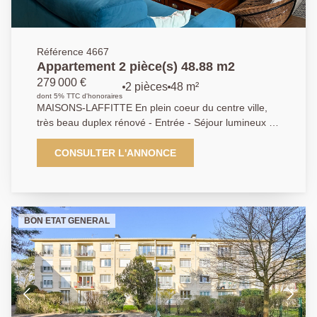
Référence 4667
Appartement 2 pièce(s) 48.88 m2
279 000 €
2 pièces
48 m²
dont 5% TTC d'honoraires
MAISONS-LAFFITTE En plein coeur du centre ville,
très beau duplex rénové - Entrée - Séjour lumineux -
Cuisine équipée - Salle d'eau - Chambre - Petite
copropriété à faibles charges - Idéal jeune couple - AP
CONSULTER L'ANNONCE
01 39 62 04 04
BON ETAT GENERAL