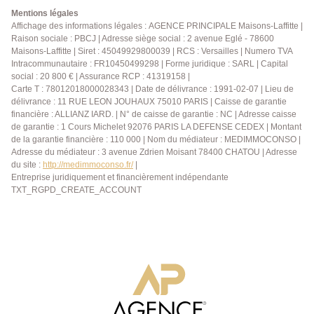
Mentions légales
Affichage des informations légales : AGENCE PRINCIPALE Maisons-Laffitte |
Raison sociale : PBCJ | Adresse siège social : 2 avenue Eglé - 78600
Maisons-Laffitte | Siret : 45049929800039 | RCS : Versailles | Numero TVA
Intracommunautaire : FR10450499298 | Forme juridique : SARL | Capital
social : 20 800 € | Assurance RCP : 41319158 |
Carte T : 78012018000028343 | Date de délivrance : 1991-02-07 | Lieu de
délivrance : 11 RUE LEON JOUHAUX 75010 PARIS | Caisse de garantie
financière : ALLIANZ IARD. | N° de caisse de garantie : NC | Adresse caisse
de garantie : 1 Cours Michelet 92076 PARIS LA DEFENSE CEDEX | Montant
de la garantie financière : 110 000 | Nom du médiateur : MEDIMMOCONSO |
Adresse du médiateur : 3 avenue Zdrien Moisant 78400 CHATOU | Adresse
du site :
http://medimmoconso.fr/
|
Entreprise juridiquement et financièrement indépendante
TXT_RGPD_CREATE_ACCOUNT