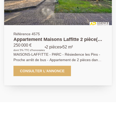
Référence 4575
Appartement Maisons Laffitte 2 pièce(s)
- Parc
250 000 €
2 pièces
52 m²
dont 5% TTC d'honoraires
MAISONS-LAFFITTE - PARC - Résiedence les Pins -
Proche arrêt de bus - Appartement de 2 pièces dans
une jolie résidence en Pierre de Taille - Entrée, Séjour
sur balcon, Grande cuisine - chambre, salle de
CONSULTER L'ANNONCE
douche , cave et garage. Gardien AP 01.39.62.04.04