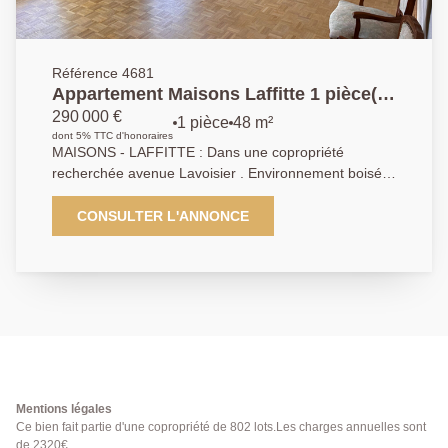
Référence 4681
Appartement Maisons Laffitte 1 pièce(s)
Parc
290 000 €
1 pièce
48 m²
dont 5% TTC d'honoraires
MAISONS - LAFFITTE : Dans une copropriété
recherchée avenue Lavoisier . Environnement boisé
et proche du centre ville. Grand studio avec la
possibilté de créer une chambre - Cuisine
CONSULTER L'ANNONCE
indépendante - Salle de bain- Cave - Exclusivité AP :
01 39 62 04 04
Mentions légales
Ce bien fait partie d'une copropriété de 802 lots.Les charges annuelles sont
de 2320€.