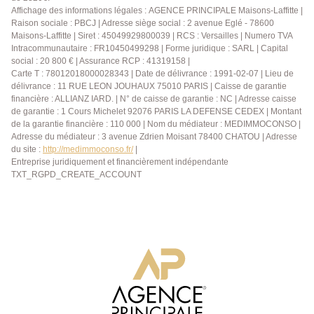
Affichage des informations légales : AGENCE PRINCIPALE Maisons-Laffitte |
Raison sociale : PBCJ | Adresse siège social : 2 avenue Eglé - 78600
Maisons-Laffitte | Siret : 45049929800039 | RCS : Versailles | Numero TVA
Intracommunautaire : FR10450499298 | Forme juridique : SARL | Capital
social : 20 800 € | Assurance RCP : 41319158 |
Carte T : 78012018000028343 | Date de délivrance : 1991-02-07 | Lieu de
délivrance : 11 RUE LEON JOUHAUX 75010 PARIS | Caisse de garantie
financière : ALLIANZ IARD. | N° de caisse de garantie : NC | Adresse caisse
de garantie : 1 Cours Michelet 92076 PARIS LA DEFENSE CEDEX | Montant
de la garantie financière : 110 000 | Nom du médiateur : MEDIMMOCONSO |
Adresse du médiateur : 3 avenue Zdrien Moisant 78400 CHATOU | Adresse
du site :
http://medimmoconso.fr/
|
Entreprise juridiquement et financièrement indépendante
TXT_RGPD_CREATE_ACCOUNT