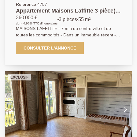
Référence 4757
Appartement Maisons Laffitte 3 pièce(s)
55.65 m2
360 000 €
3 pièces
55 m²
dont 4.96% TTC d'honoraires
MAISONS-LAFFITTE - 7 min du centre ville et de
toutes les commodités - Dans un immeuble récent - 3
pièces en très bon état - Séjour - Cuisine ouverte - 2
chambres - Salle de bains - Parking en sous-sol AP :
CONSULTER L'ANNONCE
01 39 62 04 04
EXCLUSIF