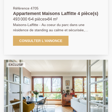
Référence 4705
Appartement Maisons Laffitte 4 pièce(s)
493 000 €
4 pièces
84 m²
Maisons-Laffitte - Au coeur du parc dans une
résidence de standing au calme et sécurisée,
appartement en parfait état traversant et lumineux
comprenant : Séjour double donnant sur une très
CONSULTER L'ANNONCE
belle terrasse - Cuisine équipée indépendante - 2
chambres donnant également sur une terrasse - Salle
d'eau - Dressing - Cave - Parking en sous-sol.
Exclusivité Agence Principale - AP : 01.39.62.04.04
EXCLUSIF