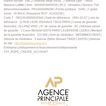
Raison sociale : PBCJ | Adresse siège social : 2 avenue Eglé - 78600
Maisons-Laffitte | Siret : 45049929800039 | RCS : Versailles | Numero TVA
Intracommunautaire : FR10450499298 | Forme juridique : SARL | Capital
social : 20 800 € | Assurance RCP : 41319158 |
Carte T : 78012018000028343 | Date de délivrance : 1991-02-07 | Lieu de
délivrance : 11 RUE LEON JOUHAUX 75010 PARIS | Caisse de garantie
financière : ALLIANZ IARD. | N° de caisse de garantie : NC | Adresse caisse
de garantie : 1 Cours Michelet 92076 PARIS LA DEFENSE CEDEX | Montant
de la garantie financière : 110 000 | Nom du médiateur : MEDIMMOCONSO |
Adresse du médiateur : 3 avenue Zdrien Moisant 78400 CHATOU | Adresse
du site :
http://medimmoconso.fr/
|
Entreprise juridiquement et financièrement indépendante
TXT_RGPD_CREATE_ACCOUNT
VOTRE ESPACE