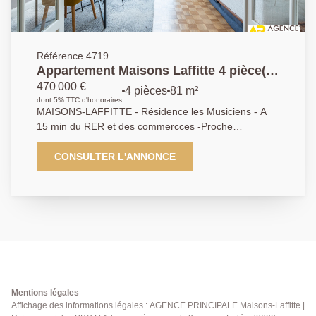
Référence 4719
Appartement Maisons Laffitte 4 pièce(s)
81m2
470 000 €
4 pièces
81 m²
dont 5% TTC d'honoraires
MAISONS-LAFFITTE - Résidence les Musiciens - A
15 min du RER et des commercces -Proche
Maternelle , Collège Cocteau et face à la piscine - Bel
appartement familial au 3ème et dernier étage sans
CONSULTER L'ANNONCE
vis à vis offrant une entrée - Séjour double - Cuisine
indépendante équipée - 3 Chambres - Salle de bains
avec douche et baignoire - Cave - Exclusivite AP
01.39.62.04.04
Mentions légales
Affichage des informations légales : AGENCE PRINCIPALE Maisons-Laffitte |