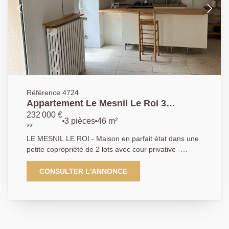
Référence 4724
Appartement Le Mesnil Le Roi 3
pièce(s) 45 m2
232 000 €
3 pièces
46 m²
**
LE MESNIL LE ROI - Maison en parfait état dans une
petite copropriété de 2 lots avec cour privative -
Cuisine ouverte - Salle à manger donnant directement
sur la terrasse - Chambre - Bureau pouvant faire
CONSULTER L'ANNONCE
office de deuxième chambre - Salle d'eau AP 01 39
62 04 04