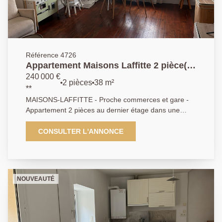
Référence 4726
Appartement Maisons Laffitte 2 pièce(s)
38.81 m2
240 000 €
2 pièces
38 m²
**
MAISONS-LAFFITTE - Proche commerces et gare -
Appartement 2 pièces au dernier étage dans une
petite copropriété calme offrant: Entrée - Séjour -
Cuisine indépendante - Chambre - Salle d'eau - Wc -
CONSULTER L'ANNONCE
Cave, un abri de jardin et un jardin privatif de
102.50m² complètent ce bien. Agence Principale - A.P
: 01.39.62.04.04
NOUVEAUTÉ