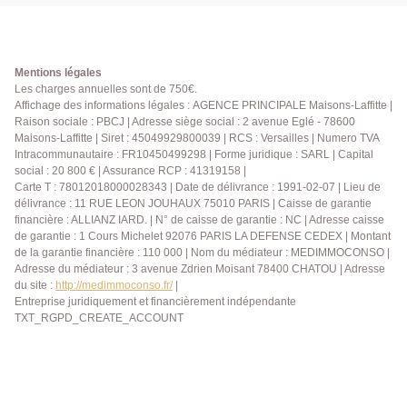
Mentions légales
Les charges annuelles sont de 750€.
Affichage des informations légales : AGENCE PRINCIPALE Maisons-Laffitte |
Raison sociale : PBCJ | Adresse siège social : 2 avenue Eglé - 78600
Maisons-Laffitte | Siret : 45049929800039 | RCS : Versailles | Numero TVA
Intracommunautaire : FR10450499298 | Forme juridique : SARL | Capital
social : 20 800 € | Assurance RCP : 41319158 |
Carte T : 78012018000028343 | Date de délivrance : 1991-02-07 | Lieu de
délivrance : 11 RUE LEON JOUHAUX 75010 PARIS | Caisse de garantie
financière : ALLIANZ IARD. | N° de caisse de garantie : NC | Adresse caisse
de garantie : 1 Cours Michelet 92076 PARIS LA DEFENSE CEDEX | Montant
de la garantie financière : 110 000 | Nom du médiateur : MEDIMMOCONSO |
Adresse du médiateur : 3 avenue Zdrien Moisant 78400 CHATOU | Adresse
du site :
http://medimmoconso.fr/
|
Entreprise juridiquement et financièrement indépendante
TXT_RGPD_CREATE_ACCOUNT