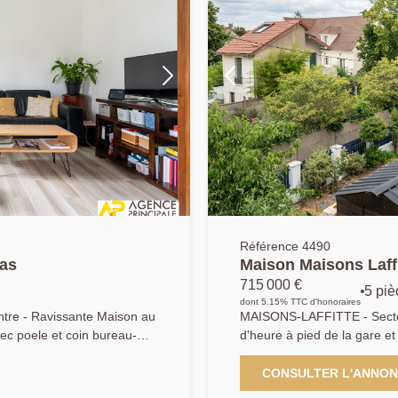
Référence 4490
las
Maison Maisons Laffi
715 000 €
5 piè
dont 5.15% TTC d'honoraires
re - Ravissante Maison au
MAISONS-LAFFITTE - Secteu
reau-
d'heure à pied de la gare et
beau jardin au calme dans u
P 01.39.62.04.04
salle à manger avec cuisine
CONSULTER L'ANNO
parentale au rez de chaussée - bureau - 2 salle de bains - très