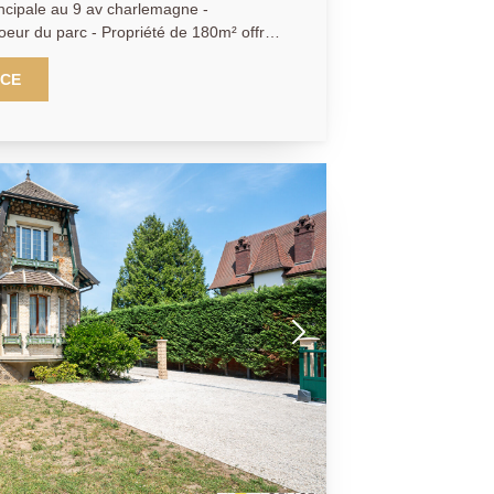
ncipale au 9 av charlemagne -
r du parc - Propriété de 180m² offrant
éception donnant sur véranda - Cuisine
ale avec salle de bains - A l'étage elle
NCE
ossibilité 4), une salle de bains et 2
tal complète le bien avec Cave à vin -
et Garage - Dépendance de 21m² - Le tout
 Agence Principale - AP: