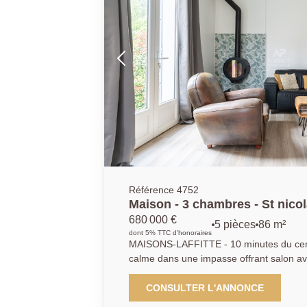
Référence 4752
Maison - 3 chambres - St nico
680 000 €
5 pièces
86 m²
dont 5% TTC d'honoraires
MAISONS-LAFFITTE - 10 minutes du cent
calme dans une impasse offrant salon avec poele et coin bu
cuisine équipée ouverte sur salle à manger - 3 chambres et - salle
d'eau - Joli jardin clos - Parfait état - A
CONSULTER L'ANNONCE