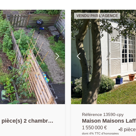
VENDU PAR L'AGENCE
Référence 13590-cpy
) 2 chambres
Maison Maisons Laffi
1 550 000 €
8 pièce
dont 4% TTC d'honoraires