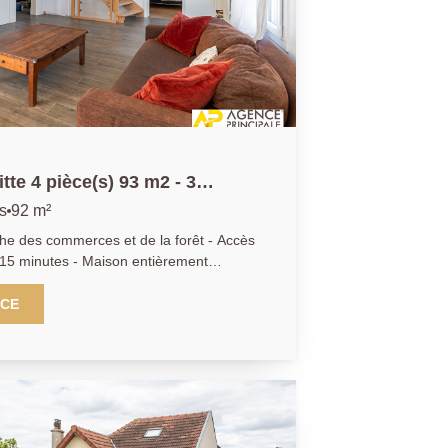
e 4 pièce(s) 93 m2 - 3
he - sous sol total avec
s
92 m²
 des commerces et de la forêt - Accès
 15 minutes - Maison entièrement
éjour - cuisine américaine - 3 chambres
 douche - sous sol aménagé avec bureau
NCE
nce - Terrain de 330 m² - A voir
4.04