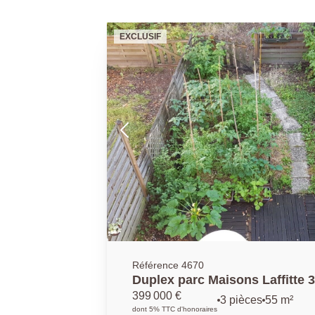
EXCLUSIF
Référence 4670
Duplex parc Maisons Laffitte 3 pièce(s
jardin parfait état
399 000 €
3 pièces
55 m²
dont 5% TTC d'honoraires