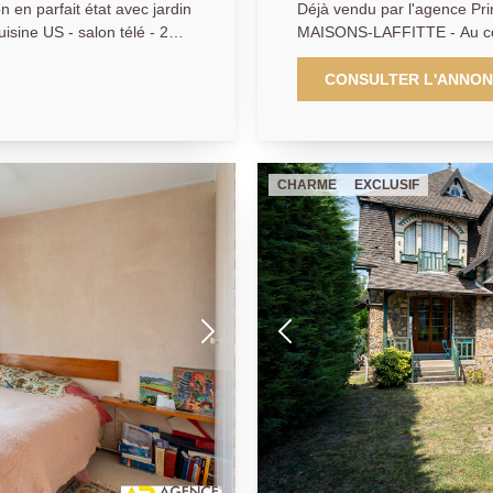
en parfait état avec jardin
Déjà vendu par l'agence Pri
MAISONS-LAFFITTE - Au coeu
dinet - Parfait état avec
au rez-de chaussée vaste r
 DPE D - Exclusivité AP
indépendante et suite parent
CONSULTER L'ANNO
se compose de 3 chambres (p
Salles d'eau. Un sous-sol to
Chaufferie - Salle de jeux 
édifié sur une parcelle de 975 m2 arborée.
CHARME
EXCLUSIF
01 39.62.04.04