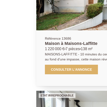
Référence 13686
Maison à Maisons-Laffitte
1 220 000 €
7 pièces
138 m²
MAISONS-LAFFITTE - 10 minutes du centr
au fond d'une impasse, cette maison révovée en 2022 offre un plan
fonctionnel pour une famille - Triple réception ouvrant sur le jardin -
Cuisine familiale - 4 chambres dont une suite parentale avec salle de
CONSULTER L'ANNONCE
douche - salle de bains - buanderie - Sous sol total avec garage -
DPE D AP 01.39.62.04.04
ETAT IRREPROCHABLE