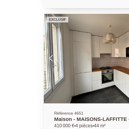
EXCLUSIF
Référence 4651
Maison - MAISONS-LAFFITTE - 
Nicolas - Maison de 80.42m2 a
410 000 €
4 pièces
44 m²