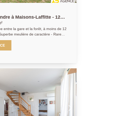
ndre à Maisons-Laffitte - 12
m²
ntre la gare et la forêt, à moins de 12
uthentique et beaux volumes. Maison
alle à manger (terrasse) , cuisine équipée
NCE
 sur le jardin - 5 chambres et 3 salles de
a salle de bains au rez de chaussée -
viron 580m². Exclusivité Agence
4.04