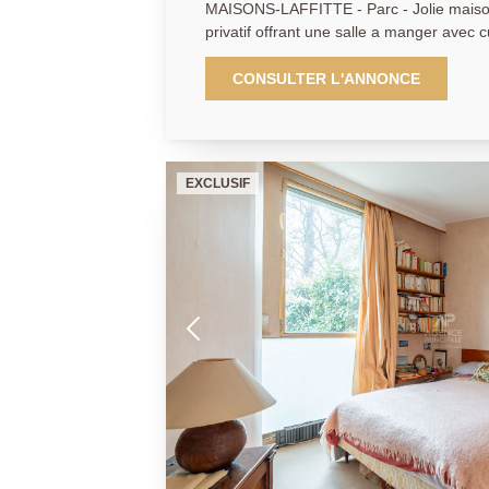
MAISONS-LAFFITTE - Parc - Jolie maison 
privatif offrant une salle a manger avec cuisine US - salon télé - 2
chambres et salle de douche avec wc - Jar
prestations actuelles de 2023 - Très bon
CONSULTER L'ANNONCE
01.39.62.04.04
EXCLUSIF