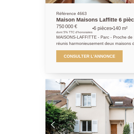
Référence 4663
Maison Maisons Laffitte 6 pièc
sol
750 000 €
6 pièces
140 m²
dont 5% TTC d'honoraires
MAISONS-LAFFITTE - Parc - Proche de l'ermitage -
réunis harmonieusement deux maisons du club
environnement très privilégié, de plein pi
avec cheminée et ouvrant sur jardin - cu
CONSULTER L'ANNONCE
chambres et bureau - salles de bains et salle de douche - buanderie
- Sous sol partiel non aménagé actuellem
nombreuses possibilités d'aménagement selon
devant et derrière - Cette maison est idéa
rechercher de tranquillité tout en restant 
Exclusivité AP. 01.39.62.04.04