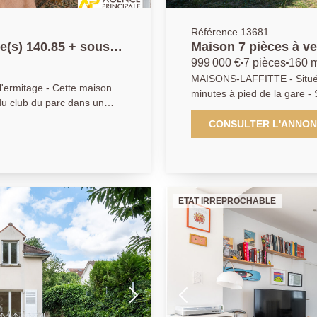
Référence 13681
e(s) 140.85 + sous
Maison 7 pièces à ve
minutes gare
999 000 €
7 pièces
160 
MAISONS-LAFFITTE - Située e
 Cette maison
minutes à pied de la gare - Superbe meulière de caractère - Rare
 du parc dans un
sur le marché alliant charme a
ed offrant séjour double
familiale offrant séjour et s
CONSULTER L'ANNO
isine indépendante - 4
et arrière cuisine avec accès
bains dont une chambre et s
ent laisse entrevoir de
Sous sol total (buanderie, cave à vin, chaufferie) et combles Le tout
 vos besoins - jardin
édifié sur une parcelle d'en
le pour une famille à la
Principale - AP : 01.39.62.0
ETAT IRREPROCHABLE
proche de l'essentiel -