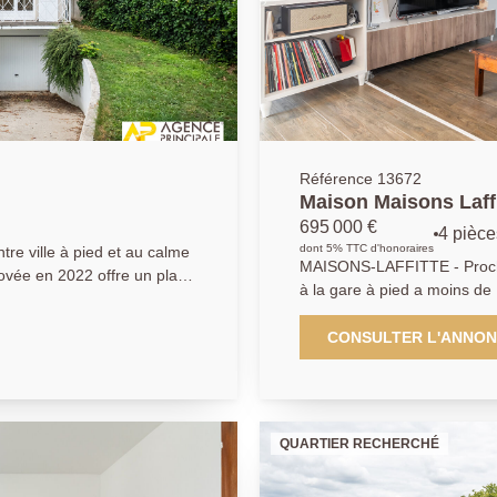
Référence 13672
Maison Maisons Laffitt
chambres - sdb sdouc
695 000 €
4 pièce
bureau
dont 5% TTC d'honoraires
e ville à pied et au calme
MAISONS-LAFFITTE - Proche
à la gare à pied a moins de
rénovée récemment offrant s
-salle de bains et salle de
CONSULTER L'ANNO
et cave - Garage en dependa
rapidement - AP 01.39.62.0
QUARTIER RECHERCHÉ