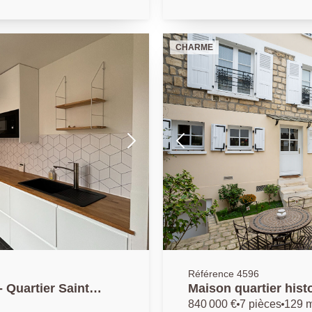
sous sol de plus de 40 m² - P
AP 01.39.62.04.04
CHARME
Référence 4596
Quartier Saint
Maison quartier hist
u sol
840 000 €
7 pièces
129 