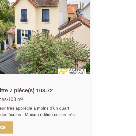
tte 7 pièce(s) 103.72
ces
103 m²
r très apprécié à moins d'un quart
 des écoles - Maison édifiée sur un très
ne impasse et offrant spacieux séjour -
 ouverte - 3 chambres dont une suite
NCE
 grand