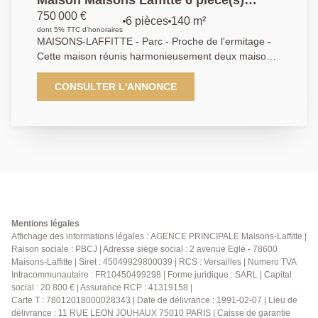
Maison Maisons Laffitte 6 pièce(s)
140.85 + sous sol
750 000 €
6 pièces
140 m²
dont 5% TTC d'honoraires
MAISONS-LAFFITTE - Parc - Proche de l'ermitage -
Cette maison réunis harmonieusement deux maisons
du club du parc dans un environnement très privilégié,
de plein pied offrant séjour double avec cheminée et
CONSULTER L'ANNONCE
ouvrant sur jardin - cuisine indépendante - 4
chambres et bureau - salles de bains et salle de
douche - buanderie - Sous sol partiel non aménagé
actuellement laisse entrevoir de nombreuses
possibilités d'aménagement selon vos besoins - jardin
devant et derrière - Cette maison est idéale pour une
famille à la rechercher de tranquillité tout en restant
proche de l'essentiel - Exclusivité AP. 01.39.62.04.04
Mentions légales
Affichage des informations légales : AGENCE PRINCIPALE Maisons-Laffitte |
Raison sociale : PBCJ | Adresse siège social : 2 avenue Eglé - 78600
Maisons-Laffitte | Siret : 45049929800039 | RCS : Versailles | Numero TVA
Intracommunautaire : FR10450499298 | Forme juridique : SARL | Capital
social : 20 800 € | Assurance RCP : 41319158 |
Carte T : 78012018000028343 | Date de délivrance : 1991-02-07 | Lieu de
délivrance : 11 RUE LEON JOUHAUX 75010 PARIS | Caisse de garantie