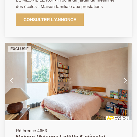
des écoles - Maison familiale aux prestations
modernes - Séjour double - Cuisine ouverte et
entièrement équipée - 5 Chambres dont une suite
CONSULTER L'ANNONCE
parentale avec dressing un bureau - 2 Salle de bains -
Salle de jeux dans les combles - Sous sol total -
Garage Edifiée sur un terrain de 400 m2 sans vis à vis
- AP 01.39.62.04.04
EXCLUSIF
Référence 4663