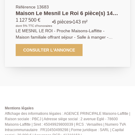
Référence 13683
Maison Le Mesnil Le Roi 6 pièce(s) 143
m2 - 4 chambres
1 127 500 €
6 pièces
143 m²
dont 5% TTC d'honoraires
LE MESNIL LE ROI - Proche Maisons-Laffitte -
Maison familiale offrant séjour - Salle à manger -
Cuisine dinatoire - 4 chambres - bureau - Salle de
bains - 2 salles d'eau - Sous sol total et dependance-
CONSULTER L'ANNONCE
Terrain de 500 m² - AP 01.39.62.04.04
Mentions légales
Affichage des informations légales : AGENCE PRINCIPALE Maisons-Laffitte |
Raison sociale : PBCJ | Adresse siège social : 2 avenue Eglé - 78600
Maisons-Laffitte | Siret : 45049929800039 | RCS : Versailles | Numero TVA
Intracommunautaire : FR10450499298 | Forme juridique : SARL | Capital