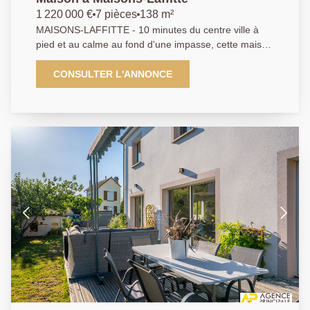
1 220 000 €
7 pièces
138 m²
MAISONS-LAFFITTE - 10 minutes du centre ville à
pied et au calme au fond d'une impasse, cette maison
révovée en 2022 offre un plan fonctionnel pour une
famille - Triple réception ouvrant sur le jardin - Cuisine
CONSULTER L'ANNONCE
familiale - 4 chambres dont une suite parentale avec
salle de douche - salle de bains - buanderie - Sous sol
total avec garage - DPE D AP 01.39.62.04.04