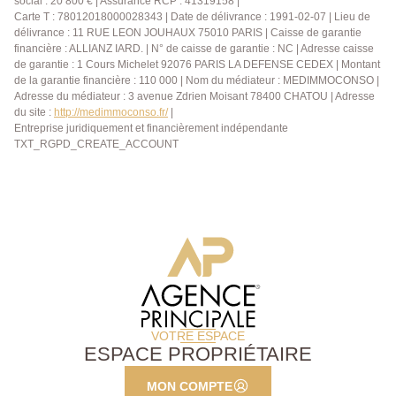
social : 20 800 € | Assurance RCP : 41319158 |
Carte T : 78012018000028343 | Date de délivrance : 1991-02-07 | Lieu de
délivrance : 11 RUE LEON JOUHAUX 75010 PARIS | Caisse de garantie
financière : ALLIANZ IARD. | N° de caisse de garantie : NC | Adresse caisse
de garantie : 1 Cours Michelet 92076 PARIS LA DEFENSE CEDEX | Montant
de la garantie financière : 110 000 | Nom du médiateur : MEDIMMOCONSO |
Adresse du médiateur : 3 avenue Zdrien Moisant 78400 CHATOU | Adresse
du site :
http://medimmoconso.fr/
|
Entreprise juridiquement et financièrement indépendante
TXT_RGPD_CREATE_ACCOUNT
VOTRE ESPACE
ESPACE PROPRIÉTAIRE
MON COMPTE