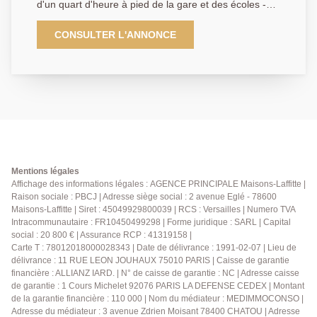
d'un quart d'heure à pied de la gare et des écoles -
Maison édifiée sur un très beau jardin au calme dans
une impasse et offrant spacieux séjour - salle à
CONSULTER L'ANNONCE
manger avec cuisine ouverte - 3 chambres dont une
suite parentale au rez de chaussée - bureau - 2 salle
de bains - très grand sous sol de plus de 40 m² -
Possibilité de rentrer plusieurs voitures AP
01.39.62.04.04
Mentions légales
Affichage des informations légales : AGENCE PRINCIPALE Maisons-Laffitte |
Raison sociale : PBCJ | Adresse siège social : 2 avenue Eglé - 78600
Maisons-Laffitte | Siret : 45049929800039 | RCS : Versailles | Numero TVA
Intracommunautaire : FR10450499298 | Forme juridique : SARL | Capital
social : 20 800 € | Assurance RCP : 41319158 |
Carte T : 78012018000028343 | Date de délivrance : 1991-02-07 | Lieu de
délivrance : 11 RUE LEON JOUHAUX 75010 PARIS | Caisse de garantie
financière : ALLIANZ IARD. | N° de caisse de garantie : NC | Adresse caisse
de garantie : 1 Cours Michelet 92076 PARIS LA DEFENSE CEDEX | Montant
de la garantie financière : 110 000 | Nom du médiateur : MEDIMMOCONSO |
Adresse du médiateur : 3 avenue Zdrien Moisant 78400 CHATOU | Adresse