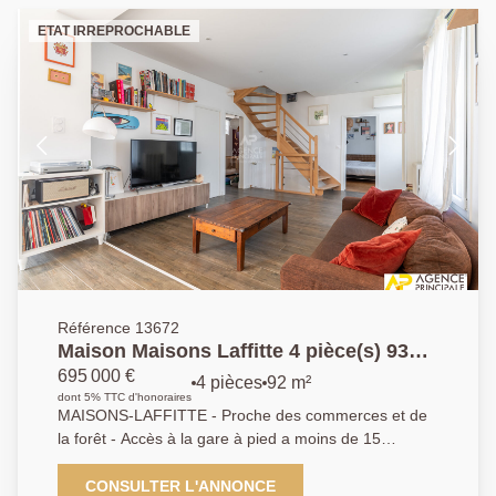
ETAT IRREPROCHABLE
Référence 13672
Maison Maisons Laffitte 4 pièce(s) 93
m2 - 3 chambres - sdb sdouche - sous
695 000 €
4 pièces
92 m²
sol total avec bureau
dont 5% TTC d'honoraires
MAISONS-LAFFITTE - Proche des commerces et de
la forêt - Accès à la gare à pied a moins de 15
minutes - Maison entièrement rénovée récemment
offrant séjour - cuisine américaine - 3 chambres -salle
CONSULTER L'ANNONCE